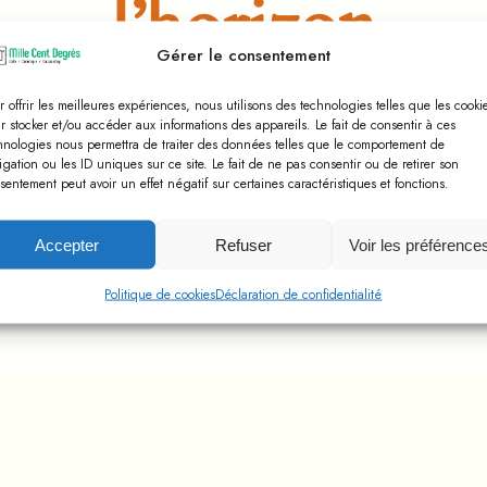
l’horizon
Gérer le consentement
r offrir les meilleures expériences, nous utilisons des technologies telles que les cooki
r stocker et/ou accéder aux informations des appareils. Le fait de consentir à ces
orme se prépare ! Notre boutique est en chantier et se
hnologies nous permettra de traiter des données telles que le comportement de
igation ou les ID uniques sur ce site. Le fait de ne pas consentir ou de retirer son
sentement peut avoir un effet négatif sur certaines caractéristiques et fonctions.
Accepter
Refuser
Voir les préférence
Politique de cookies
Déclaration de confidentialité