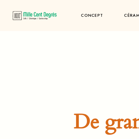
Skip
to
the
CONCEPT
CÉRAM
content
De gran