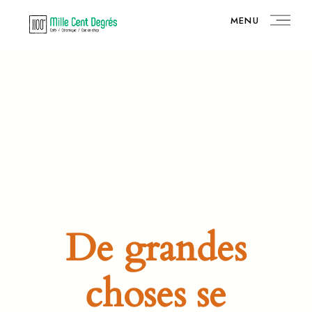
Skip
to
MENU
the
content
De grandes
choses se